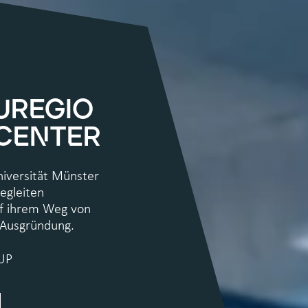
UREGIO
 CENTER
niversität Münster
egleiten
uf ihrem Weg von
n Ausgründung.
UP