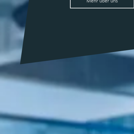
Mehr über uns
Forschung
&
Lehre
GRÜNDEN
Unsere
Gründungsteams
NETZWERK
KOOPERATION
KONTAKT