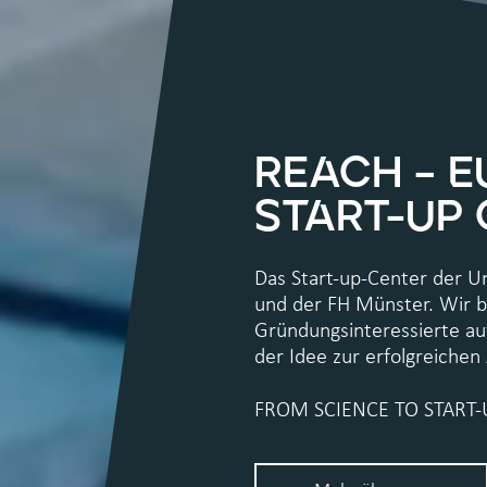
REACH – E
START-UP
Das Start-up-Center der U
REACH
und der FH Münster. Wir b
Über
Gründungsinteressierte a
uns
der Idee zur erfolgreiche
FROM SCIENCE TO START-
Team
AKTUELLES